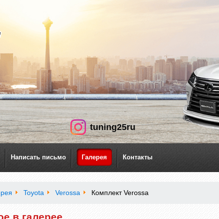
tuning25ru
Написать письмо
Галерея
Контакты
ерея
Toyota
Verossa
Комплект Verossa
ое в галерее