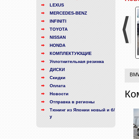
LEXUS
MERCEDES-BENZ
INFINITI
TOYOTA
NISSAN
HONDA
Previo
КОМПЛЕКТУЮЩИЕ
Уплотнительная резинка
ior
Комплект TRD + фендера
Комплект DoubleEight
ДИСКИ
BM
Скидки
Оплата
Ко
Новости
Отправка в регионы
Тюнинг из Японии новый и б/
у