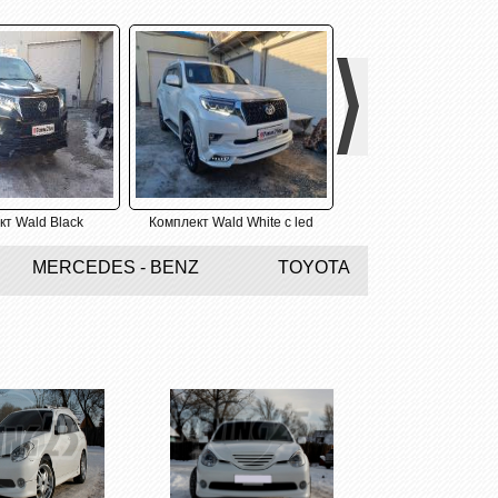
Next
кт Wald Black
Комплект Wald White с led
Рестайлинг LX 57
MERCEDES - BENZ
TOYOTA